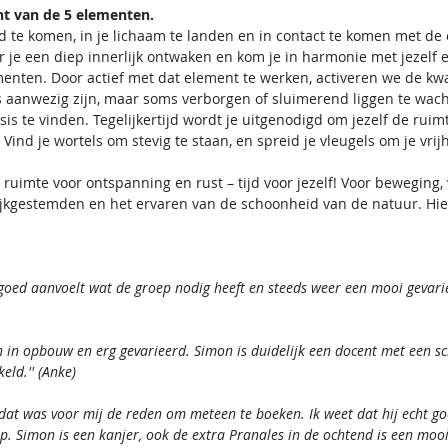
ht van de 5 elementen.
fd te komen, in je lichaam te landen en in contact te komen met de
je een diep innerlijk ontwaken en kom je in harmonie met jezelf e
ementen. Door actief met dat element te werken, activeren we de k
s aanwezig zijn, maar soms verborgen of sluimerend liggen te wach
sis te vinden. Tegelijkertijd wordt je uitgenodigd om jezelf de ruim
ind je wortels om stevig te staan, en spreid je vleugels om je vrij
ruimte voor ontspanning en rust – tijd voor jezelf! Voor beweging, 
lijkgestemden en het ervaren van de schoonheid van de natuur. Hi
e goed aanvoelt wat de groep nodig heeft en steeds weer een mooi geva
 in opbouw en erg gevarieerd. Simon is duidelijk een docent met een sc
eld.'' (Anke)
n dat was voor mij de reden om meteen te boeken. Ik weet dat hij echt g
 Simon is een kanjer, ook de extra Pranales in de ochtend is een mooi