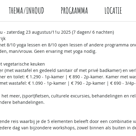
THEMA/INHOUD
PROGRAMMA
LOCATIE
 - zaterdag 23 augustus/11u 2025 (7 dagen/ 6 nachten)
ijk
 met 8/10 yoga lessen en 8/10 open lessen of andere programma o
tijden, man/vrouw. Geen ervaring met yoga nodig.
et vegetarische keuken
er (met wastafel en gedeeld sanitair of met privé badkamer) en ver
r en toilet: € 1.290 - 1p-kamer | € 890 - 2p-kamer. Kamer met was
et wastafel: € 1.090 - 1p-kamer | € 790 - 2p-kamer | € 690 - 3/4p
et meer, (sport)fietsen, culturele excursies, behandelingen en r
andere behandelingen.
ende reis waarbij je de 5 elementen beleeft door een combinatie 
edere dag van bijzondere workshops, zowel binnen als buiten in d