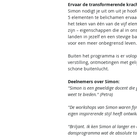
Ervaar de transformerende krac
Simon nodigt je uit om uit je hoo
5 elementen te belichamen ervaar 
het teken van één van de vijf el
zijn – eigenschappen die al in on
landen in jezelf en een stevige ba
voor een meer onbegrensd leven. V
Buiten het programma is er volop 
verstilling, ontmoetingen met ge
schone buitenlucht.
Deelnemers over Simon:
''Simon is een geweldige docent di
weet te bieden.'' (Petra)
''De workshops van Simon waren fijn
eigen inspirerende stijl heeft ontwikk
''Briljant. Ik ken Simon al langer e
dansprogramma wat de absolute top.