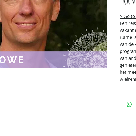
> Go to
Een rei
vakanti
ruime l
van de 
program
van and
geniet
het meer
wielren