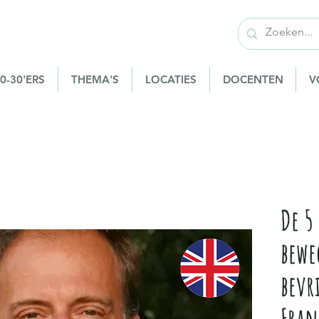
0-30'ERS
THEMA'S
LOCATIES
DOCENTEN
V
De 5
bewe
bevr
Fran