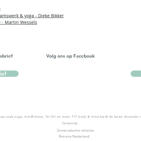
:
aamswerk & yoga - Dieke Bikker
e - Martin Wessels
sbrief
Volg ons op Facebook
ief
ops zoals yoga, mindfulness, Tai Chi en meer. FIT body & mind biedt de beste docenten op
Oostenrijk..
Zomervakantie retraites
Retraite Nederland