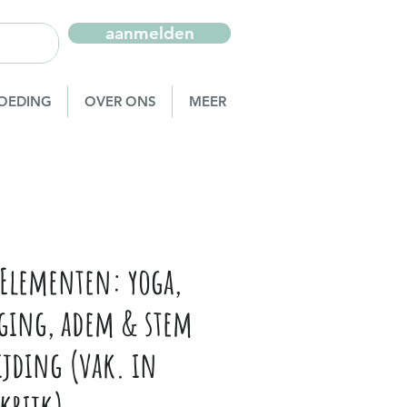
aanmelden
OEDING
OVER ONS
MEER
 Elementen: yoga,
ging, adem & stem
ijding (vak. in
krijk)