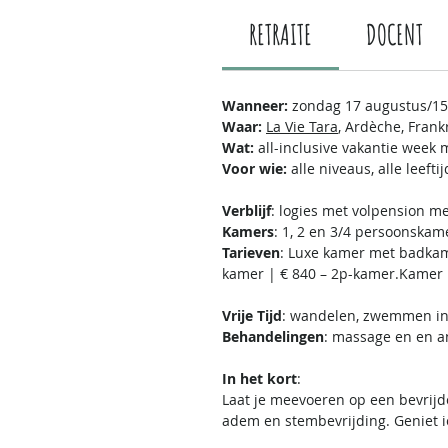
RETRAITE
DOCENT
Wanneer:
zondag 17 augustus/15u
Waar:
La Vie Tara
, Ardèche, Frankr
Wat:
all-inclusive vakantie week
Voor wie:
alle niveaus, alle leef
Verblijf
: logies met volpension m
Kamers
: 1, 2 en 3/4 persoonskam
Tarieven
: Luxe kamer met badkame
kamer | € 840 – 2p-kamer.Kamer m
Vrije Tijd
: wandelen, zwemmen in h
Behandelingen
: massage en en 
In het kort
:
Laat je meevoeren op een bevrijd
adem en stembevrijding. Geniet i