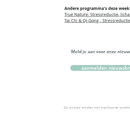
Andere programma's deze week
True Nature: Stressreductie, lich
Tai Chi & Qi-Gong - Stressreducti
Meld je aan voor onze nieuw
aanmelden nieuwsbr
De mooiste retraites met inspirerende worksh