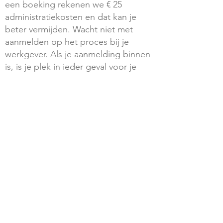
een boeking rekenen we € 25
administratiekosten en dat kan je
beter vermijden. Wacht niet met
aanmelden op het proces bij je
werkgever. Als je aanmelding binnen
is, is je plek in ieder geval voor je
gereserveerd.
Bij boeking via de werkgever worden
de op de website vermelde
bedragen verhoogd met BTW: 9%
op verblijf en voeding en 21% op het
programma. Deze BTW wordt door
je werkgever weer teruggevorderd
van de belastingdienst, dus de
kosten voor jou of je werkgever zijn
gelijk aan wat een particuliere boeker
betaalt.