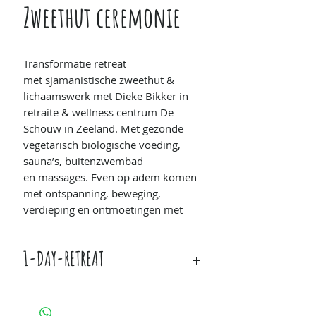
Zweethut ceremonie
Transformatie retreat
met sjamanistische zweethut &
lichaamswerk met Dieke Bikker in
retraite & wellness centrum De
Schouw in Zeeland. Met gezonde
vegetarisch biologische voeding,
sauna’s, buitenzwembad
en massages. Even op adem komen
met ontspanning, beweging,
verdieping en ontmoetingen met
gelijkgestemden.
1-DAY-RETREAT
Wanneer:
zondag 6 september /
10.00 - 19.00 uur en optioneel te