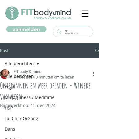
aanmelden
Post
Alle berichten
FIT body & mind
Alle berichten
14 dec 2024
3 minuten om te lezen
Ontspannen en weer opladen - Wineke
Yoga
van Aken
Mindfulness / Meditatie
Bijgewerkt op:
15 dec 2024
HSP
Tai Chi / QiGong
Dans