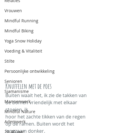
Relaties
Vrouwen
Mindful Running
Mindful Biking
Yoga Snow Holiday
Voeding & Vitaliteit
Stilte
Persoonlijke ontwikkeling
Senioren
Knuffelen met de poes
Sjamanisme
Buiten waait het, ik zie de takken van 
Mannenwerk
de bomen vriendelijk met elkaar 
stoeien, ik
Mindful Nature
hoor het zachte tikken van de regen 
Ademwerk
op de ramen. Buiten wordt het 
langzaam donker.
20-40 jaar