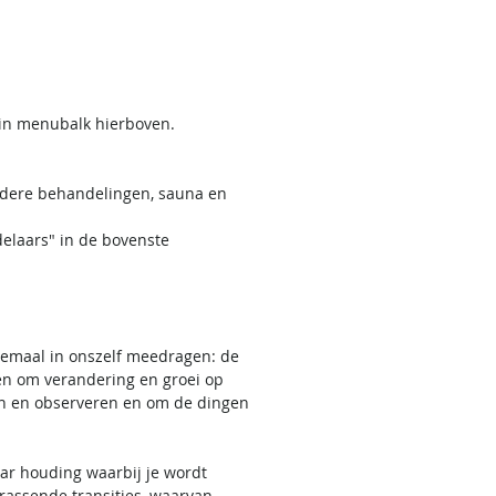
 in menubalk hierboven.
ndere behandelingen, sauna en
elaars" in de bovenste
llemaal in onszelf meedragen: de
 en om verandering en groei op
wen en observeren en om de dingen
ar houding waarbij je wordt
rrassende transities, waarvan