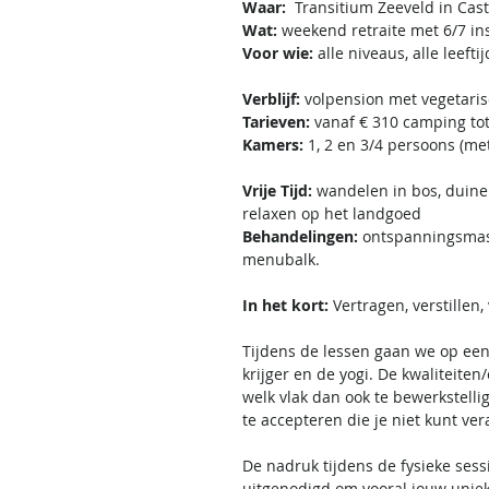
Waar:
Transitium Zeeveld in Cas
Wat:
weekend retraite met 6/7 ins
Voor wie:
alle niveaus, alle leeft
Verblijf:
volpension met vegetaris
Tarieven:
vanaf € 310 camping to
Kamers:
1, 2 en 3/4 persoons (me
Vrije Tijd:
wandelen in bos, duine
relaxen op het landgoed
Behandelingen:
ontspanningsmass
menubalk.
In het kort:
Vertragen, verstille
Tijdens de lessen gaan we op een
krijger en de yogi. De kwaliteit
welk vlak dan ook te bewerkstell
te accepteren die je niet kunt ve
De nadruk tijdens de fysieke ses
uitgenodigd om vooral jouw unieke