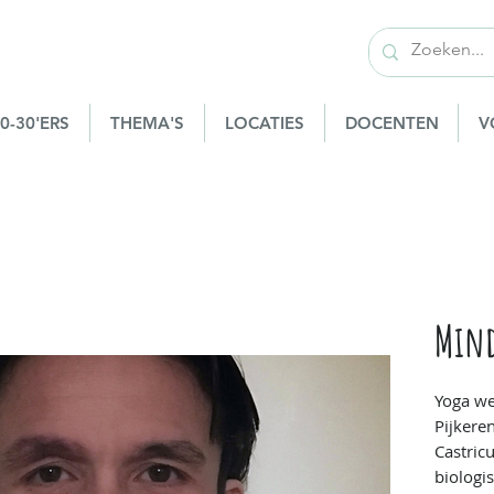
0-30'ERS
THEMA'S
LOCATIES
DOCENTEN
V
Mind
Yoga we
Pijkere
Castric
biologi