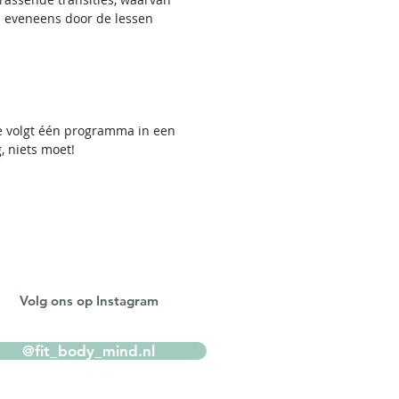
l eveneens door de lessen
.
Je volgt één programma in een
, niets moet!
Volg ons op Instagram
@fit_body_mind.nl