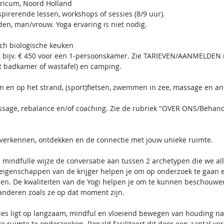
tricum, Noord Holland
pirerende lessen, workshops of sessies (8/9 uur).
ijden, man/vrouw. Yoga ervaring is niet nodig.
ch biologische keuken
t bijv. € 450 voor een 1-persoonskamer. Zie TARIEVEN/AANMELDEN
t badkamer of wastafel) en camping.
n en op het strand, (sport)fietsen, zwemmen in zee, massage en a
age, rebalance en/of coaching. Zie de rubriek "OVER ONS/Behand
n, verkennen, ontdekken en de connectie met jouw unieke ruimte.
 mindfulle wijze de conversatie aan tussen 2 archetypen die we a
en/eigenschappen van de krijger helpen je om op onderzoek te gaan
igen. De kwaliteiten van de Yogi helpen je om te kunnen beschou
randeren zoals ze op dat moment zijn.
sies ligt op langzaam, mindful en vloeiend bewegen van houding na
 ruimte te onderzoeken. Ronald faciliteert dit door een aantal ve