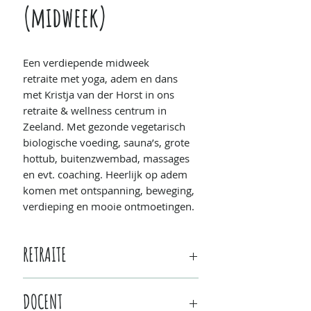
(midweek)
Een verdiepende midweek
retraite met yoga, adem en dans
met Kristja van der Horst in ons
retraite & wellness centrum in
Zeeland. Met gezonde vegetarisch
biologische voeding, sauna’s, grote
hottub, buitenzwembad, massages
en evt. coaching. Heerlijk op adem
komen met ontspanning, beweging,
verdieping en mooie ontmoetingen.
RETRAITE
Wanneer:
zondag 22 juni/14u -
DOCENT
donderdag 26 juni/14u