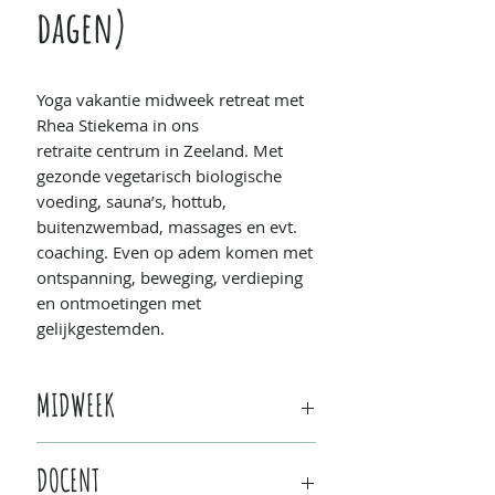
dagen)
Yoga vakantie midweek retreat met
Rhea Stiekema in ons
retraite centrum in Zeeland. Met
gezonde vegetarisch biologische
voeding, sauna’s, hottub,
buitenzwembad, massages en evt.
coaching. Even op adem komen met
ontspanning, beweging, verdieping
en ontmoetingen met
gelijkgestemden.
MIDWEEK
Wanneer:
25 - 29 oktober 2020
DOCENT
(zondag - donderdag)