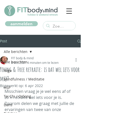
aanmelden
Post
Alle berichten
FIT body & mind
Alle berichten
8 dec 2021
4 minuten om te lezen
Young & Free retraite: is dat wel iets voor
Yoga
mij?
Mindfulness / Meditatie
Bijgewerkt op:
6 apr 2022
HSP
Misschien vraag je je wel eens af of 
Tai Chi / QiGong
zo'n retraite wel iets voor je is. 
Daarom delen we graag met jullie de 
Dans
ervaringen van twee van onze 