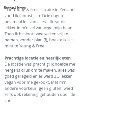
Bewust leven
" De Young & Free retraite in Zeeland 
vond ik fantastisch. Drie dagen 
helemaal los van alles… Ik zat niet 
lekker in m’n vel vanwege mijn baan. 
Toen ik besloot twee weken vrij te 
nemen, zonder plan (!), boekte ik last 
minute Young & Free!
Prachtige locatie en heerlijk eten
De locatie was prachtig! Ik hoefde me 
nergens druk om te maken, alles was 
goed geregeld en er werd ZO lekker 
vegan voor me gekookt. Met m'n 
andere voorkeur (geen gluten) werd 
zelfs ook rekening gehouden door de 
chef!