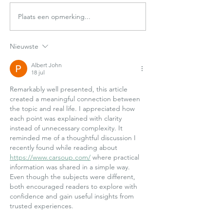
Plaats een opmerking...
Ruimte voor richting en inspiratie. Als
Als herboren het nieuwe j
de pauzeknop geactiveerd wordt - Peter
zweethut-ceremonie - Die
Benders
Nieuwste
Albert John
18 jul
Remarkably well presented, this article 
created a meaningful connection between 
the topic and real life. I appreciated how 
each point was explained with clarity 
instead of unnecessary complexity. It 
reminded me of a thoughtful discussion I 
recently found while reading about 
https://www.carsoup.com/
 where practical 
information was shared in a simple way. 
Even though the subjects were different, 
both encouraged readers to explore with 
confidence and gain useful insights from 
trusted experiences.