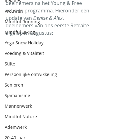
Relaties
deelnemers na het Young & Free 
retraite programma. Hieronder een 
Vrouwen
update van 
Denise & Alex
, 
Mindful Running
deelnemers van ons eerste Retraite 
Mindful Biking
afgelopen augustus:
Yoga Snow Holiday
Voeding & Vitaliteit
Stilte
Persoonlijke ontwikkeling
Senioren
Sjamanisme
Mannenwerk
Mindful Nature
Ademwerk
20-40 jaar