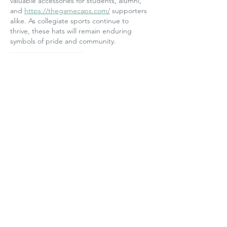
valuable accessories for students, alumni, 
and 
https://thegamecaps.com/
 supporters 
alike. As collegiate sports continue to 
thrive, these hats will remain enduring 
symbols of pride and community.
Like
Reageren
nujyxix
04 jul
A freshly painted property can significantly 
improve first impressions and create a 
welcoming environment. Whether for 
guests, customers, or 
https://www.doublegpainters.com/
potential buyers, appearance plays an 
important role in perception. Professional 
painting services deliver high-quality 
finishes that enhance the overall image of a 
property. Their work helps create spaces 
that feel inviting, clean, and well 
maintained. i like this post.