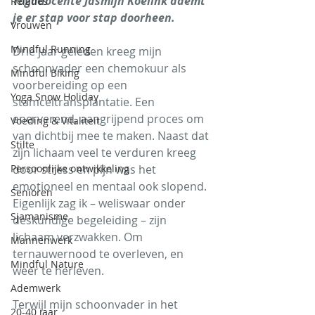
Yogadocente Jasmijn Koelink ademt 
Relaties
je er stap voor stap doorheen. 
Vrouwen
Mindful Running
Drie jaar geleden kreeg mijn 
schoonvader een chemokuur als 
Mindful Biking
voorbereiding op een 
Yoga Snow Holiday
stamceltransplantatie. Een 
enerverend, aangrijpend proces om 
Voeding & Vitaliteit
van dichtbij mee te maken. Naast dat 
Stilte
zijn lichaam veel te verduren kreeg 
Persoonlijke ontwikkeling
door stress en pijn was het 
emotioneel en mentaal ook slopend. 
Senioren
Eigenlijk zag ik – weliswaar onder 
Sjamanisme
deskundige begeleiding – zijn 
lichaam verzwakken. Om 
Mannenwerk
ternauwernood te overleven, en 
Mindful Nature
weer te herleven.
Ademwerk
Terwijl mijn schoonvader in het 
20-40 jaar