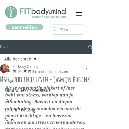
aanmelden
Post
Alle berichten
FIT body & mind
Alle berichten
26 okt 2019
3 minuten om te lezen
Meer lucht in je leven - Jasmijn Koelink
Yoga
Als je regelmatig piekert of last 
Mindfulness / Meditatie
hebt van stress, verdiep dan je 
HSP
ademhaling. Bewust en dieper 
ademhalen is namelijk één van de 
Tai Chi / QiGong
meest krachtige – én bewezen – 
Dans
manieren om stress te verminderen. 