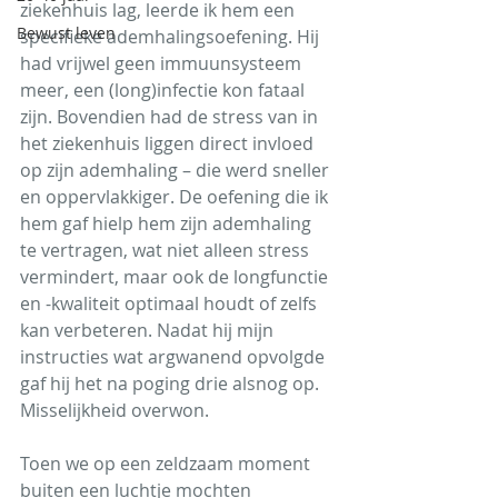
ziekenhuis lag, leerde ik hem een 
Bewust leven
specifieke ademhalingsoefening. Hij 
had vrijwel geen immuunsysteem 
meer, een (long)infectie kon fataal 
zijn. Bovendien had de stress van in 
het ziekenhuis liggen direct invloed 
op zijn ademhaling – die werd sneller 
en oppervlakkiger. De oefening die ik 
hem gaf hielp hem zijn ademhaling 
te vertragen, wat niet alleen stress 
vermindert, maar ook de longfunctie 
en -kwaliteit optimaal houdt of zelfs 
kan verbeteren. Nadat hij mijn 
instructies wat argwanend opvolgde 
gaf hij het na poging drie alsnog op. 
Misselijkheid overwon.
Toen we op een zeldzaam moment 
buiten een luchtje mochten 