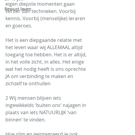
eigen diepste momenten gaan 
Bewust leven
verder dan technieken. Voorbij 
kennis. Voorbij (menselijke) leraren 
en goeroes.
Het is een diepgaande relatie met 
het leven waar wij ALLEMAAL altijd 
toegang toe hebben. Het is er altijd, 
in het volle zicht, in alles. Het enige 
wat het nodig heeft is ons oprechte 
JA om verbinding te maken en 
zichzelf te onthullen
2 Wij mensen blijven iets 
ingewikkelds ‘buiten ons’ najagen in 
plaats van iets NATUURLIJK ‘van 
binnen’ te vinden.
Hoe slim en geïntegreerd je ook 