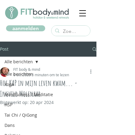
aanmelden
Post
Alle berichten
FIT body & mind
Alle berichten
6 okt 2023
3 minuten om te lezen
Hoe KAP in mijn leven kwam... -
Yoga
Ingvild Molenaar
Mindfulness / Meditatie
Bijgewerkt op:
20 apr 2024
HSP
Tai Chi / QiGong
Dans