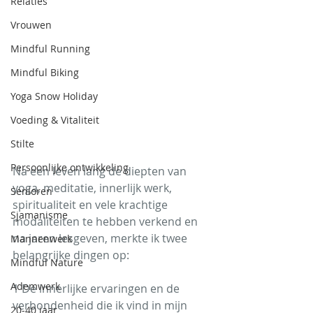
Relaties
Vrouwen
Mindful Running
Mindful Biking
Yoga Snow Holiday
Voeding & Vitaliteit
Stilte
Persoonlijke ontwikkeling
Na een leven lang de diepten van 
yoga, meditatie, innerlijk werk, 
Senioren
spiritualiteit en vele krachtige 
Sjamanisme
modaliteiten te hebben verkend en 
na jaren lesgeven, merkte ik twee 
Mannenwerk
belangrijke dingen op:
Mindful Nature
Ademwerk
1 De innerlijke ervaringen en de 
verbondenheid die ik vind in mijn 
20-40 jaar