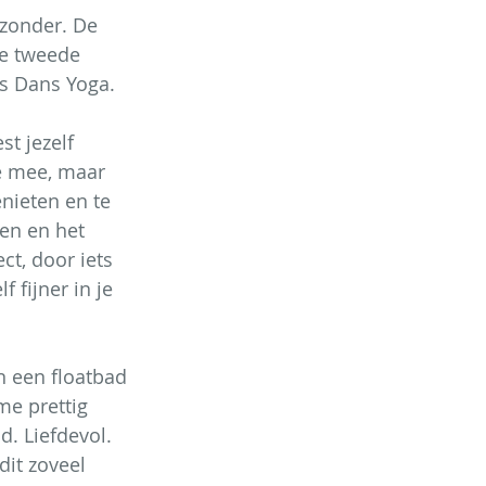
zonder. De 
De tweede 
s Dans Yoga. 
t jezelf 
e mee, maar 
nieten en te 
oen en het 
ct, door iets 
 fijner in je 
 een floatbad 
me prettig 
. Liefdevol. 
dit zoveel 