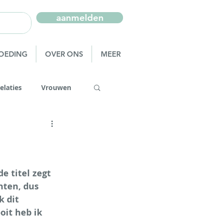
aanmelden
OEDING
OVER ONS
MEER
elaties
Vrouwen
e
re
Ademwerk
 titel zegt 
hten, dus 
 dit 
it heb ik 