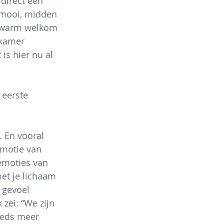
direct een 
 mooi, midden 
n warm welkom 
 kamer 
is hier nu al 
eerste 
. En vooral 
emotie van 
emoties van 
et je lichaam 
 gevoel 
 zei: “We zijn 
eeds meer 