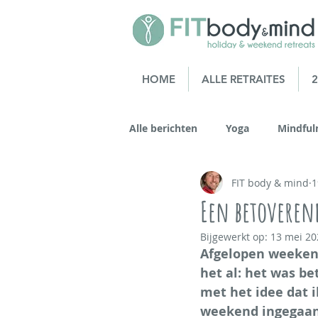
HOME
ALLE RETRAITES
2
Alle berichten
Yoga
Mindful
FIT body & mind
1
Mindful Running
Mindful Bi
Een betoveren
Bijgewerkt op:
13 mei 20
Persoonlijke ontwikkeling
Afgelopen weekend
het al: het was be
met het idee dat 
20-40 jaar
Bewust leven
weekend ingegaan.