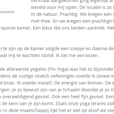
Eenmaal aangekomen ging eigenlijk al 
wereld voor mij open. De locatie is zo
eelnemer
in de natuur. Prachtig. We kregen ee
met thee. En we kregen een prachtige
quoise kamer. Een kleur die ons beiden aantrekt. Het 
 te zijn op de kamer volgde een soepje en daarna de 
wat mij te wachten stond. Ik liet me verrassen.
e allereerste yogales (Yin Yoga) was het zo bijzonder
jdens de rustige stretch oefeningen voelde ik zoveel 
t bizar. Ik voelde mezelf. De energie van binnen. De 
ngen. Je zo bewust zijn van je lichaam doordat je zo m
n overweldigend gevoel. Ook een heel fijn gevoel. Een
t de kern van je zijn komt. Zoals onze yoga lerares ook
in deze maatschappij lijkt het er wel op alsof we st