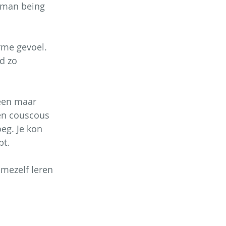
uman being 
rme gevoel. 
d zo 
een maar 
en couscous 
eg. Je kon 
pt.
mezelf leren 