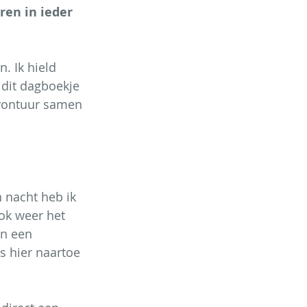
ren in ieder 
. Ik hield 
 dit dagboekje 
 avontuur samen 
 nacht heb ik 
ok weer het 
an een 
s hier naartoe 