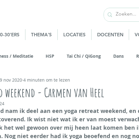
0-30'ERS
THEMA'S
LOCATIES
DOCENTEN
V
ness / Meditatie
HSP
Tai Chi / QiGong
Dans
R
9 nov 2020
4 minuten om te lezen
king
Yoga Snow Holiday
Voeding & Vitaliteit
Stilt
d weekend - Carmen van Heel
24
Senioren
Sjamanisme
Mannenwerk
Mindful Natu
 nam ik deel aan een yoga retreat weekend, en de
toverend. Ik wist niet wat ik er van moest verwac
ik het wel gewoon over mij heen laat komen ben ik
 Nog niet eerder had ik yoga beoefend en nog noo