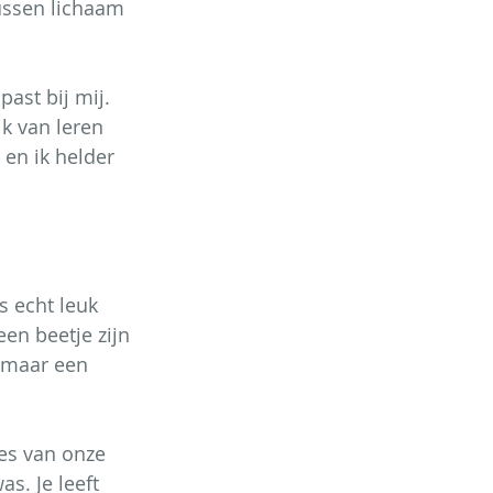
ussen lichaam 
ast bij mij. 
ik van leren 
en ik helder 
 echt leuk 
en beetje zijn 
 maar een 
es van onze 
s. Je leeft 