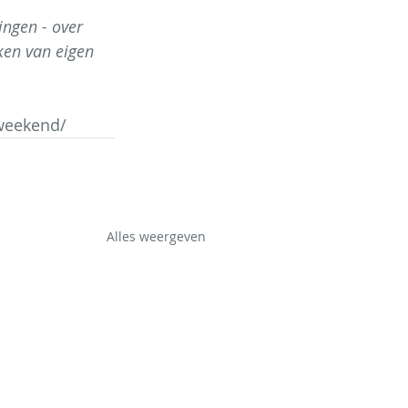
dingen - over 
ken van eigen 
-weekend/
Alles weergeven