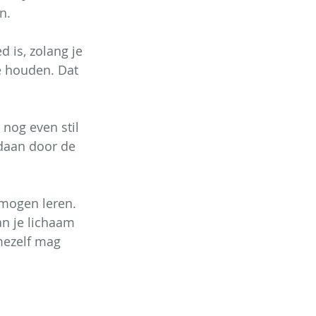
n.
d is, zolang je 
e houden. Dat 
 nog even stil 
daan door de 
 mogen leren. 
an je lichaam 
mezelf mag 