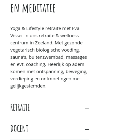
en meditatie
Yoga & Lifestyle retraite met Eva
Visser in ons retraite & wellness
centrum in Zeeland. Met gezonde
vegetarisch biologische voeding,
sauna’s, buitenzwembad, massages
en evt. coaching. Heerlijk op adem
komen met ontspanning, beweging,
verdieping en ontmoetingen met
gelijkgestemden.
RETRAITE
Wanneer:
vrijdag 21 augustus/17u -
DOCENT
zondag 23 augustus/14u 2026 (3
dagen/2 nachten)