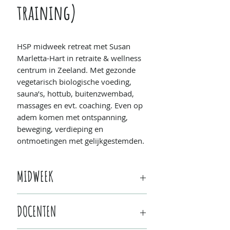
training)
HSP midweek retreat met Susan
Marletta-Hart in retraite & wellness
centrum in Zeeland. Met gezonde
vegetarisch biologische voeding,
sauna’s, hottub, buitenzwembad,
massages en evt. coaching. Even op
adem komen met ontspanning,
beweging, verdieping en
ontmoetingen met gelijkgestemden.
MIDWEEK
Wanneer
: 22 - 26 april 2019
DOCENTEN
(midweek)
Waar:
De Schouw
in Noordgouwe,