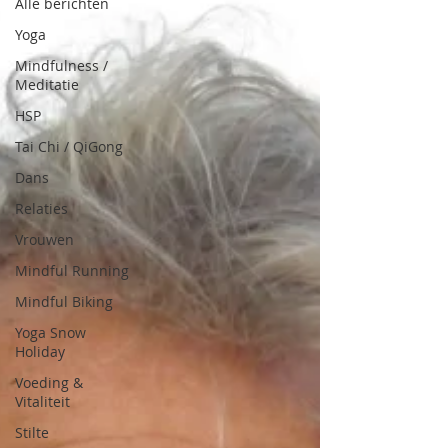
Alle berichten
Yoga
Mindfulness /
Meditatie
HSP
Tai Chi / QiGong
Dans
Relaties
Vrouwen
Mindful Running
Mindful Biking
Yoga Snow
Holiday
Voeding &
Vitaliteit
Stilte