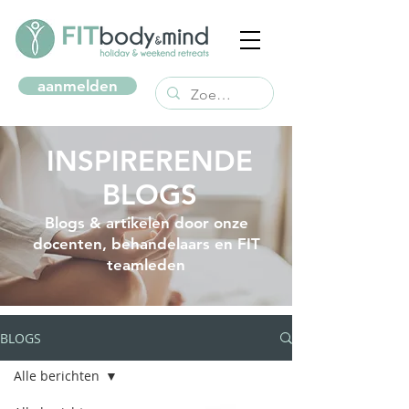
aanmelden
INSPIRERENDE
BLOGS
Blogs & artikelen door onze
docenten, behandelaars en FIT
teamleden
BLOGS
Alle berichten