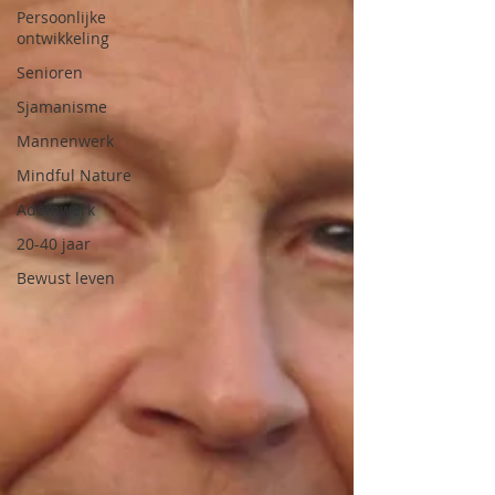
Persoonlijke
ontwikkeling
Senioren
Sjamanisme
Mannenwerk
Mindful Nature
Ademwerk
20-40 jaar
Bewust leven