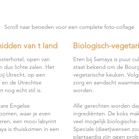
Scroll naar beneden voor een complete foto-collage
midden van t land
Biologisch-vegetar
osterhotel, open van
Eten bij Samaya is puur cu
n dus lichte zalen. Het
staat bekend om de Bourg
bij Utrecht, op een
vegetarische keuken. Volg
 en de Utrechtse
zorg en aandacht waarmee
 nog echt stil is.
worden.
tare Engelse
Alle gerechten worden dag
 bomen, waar je even
ingrediënten. De koks mak
ren, een mooi labyrint
veel mogelijk biologische
aya is thuiskomen in een
Speciale (dieet)wensen zoa
plantaardig zijn geen pro