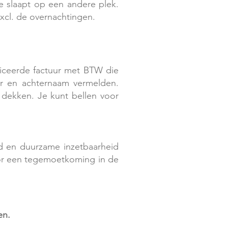
e slaapt op een andere plek.
 excl. de overnachtingen.
ificeerde factuur met BTW die
oor en achternaam vermelden.
 dekken. Je kunt bellen voor
d en duurzame inzetbaarheid
or een tegemoetkoming in de
ren.