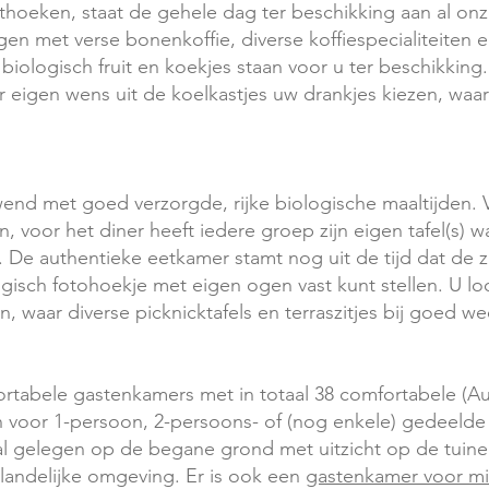
hoeken, staat de gehele dag ter beschikking aan al on
n met verse bonenkoffie, diverse koffiespecialiteiten e
 biologisch fruit en koekjes staan voor u ter beschikkin
r eigen wens uit de koelkastjes uw drankjes kiezen, waa
end met goed verzorgde, rijke biologische maaltijden. V
n, voor het diner heeft iedere groep zijn eigen tafel(s
De authentieke eetkamer stamt nog uit de tijd dat de z
lgisch fotohoekje met eigen ogen vast kunt stellen. U l
 waar diverse picknicktafels en terraszitjes bij goed wee
rtabele gastenkamers met in totaal 38 comfortabele (Au
en voor 1-persoon, 2-persoons- of (nog enkele) gedeelde
elal gelegen op de begane grond met uitzicht op de tuine
landelijke omgeving. Er is ook een
gastenkamer voor mi