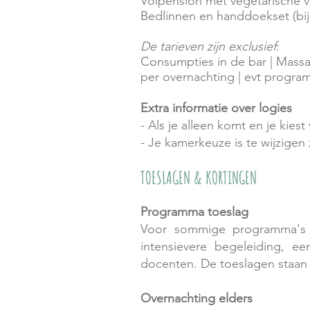
Volpension met vegetarische vo
Bedlinnen en handdoekset (bi
De tarieven zijn exclusief
:
Consumpties in de bar | Massag
per overnachting | evt p
rogra
Extra informatie over logies
- Als je alleen komt en je kie
- Je kamerkeuze is te wijzigen
TOESLAGEN & K
ORTINGE
N
Programma toeslag
Voor sommige programma's 
intensievere begeleiding, 
docenten. De toeslagen staan 
Overnachting elders