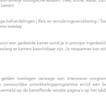
ornamelijk biologische keuken, thee, koffie, water, fruit
j kamer)
e behandelingen | Reis en annuleringsverzekering | Toer
mma toeslag
st voor een gedeelde kamer word je in principe ingedeeld 
 zolang er kamers beschikbaar zijn. Je reispartner kan z
gelden toeslagen vanwege een intensiever progra
een persoonlijke ontwikkelingsprogramma en/of een 
vermeld op de betreffende retraite pagina's op het tab