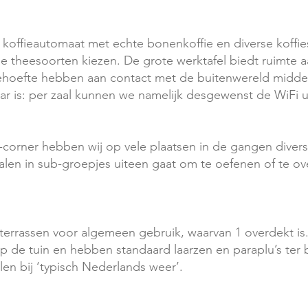
koffieautomaat met echte bonenkoffie en diverse koffies
ende theesoorten kiezen. De grote werktafel biedt ruimte
oefte hebben aan contact met de buitenwereld middels
aar is: per zaal kunnen we namelijk desgewenst de WiFi u
-corner hebben wij op vele plaatsen in de gangen divers
 zalen in sub-groepjes uiteen gaat om te oefenen of te 
errassen voor algemeen gebruik, waarvan 1 overdekt is.
op de tuin en hebben standaard laarzen en paraplu’s ter 
len bij ‘typisch Nederlands weer’.