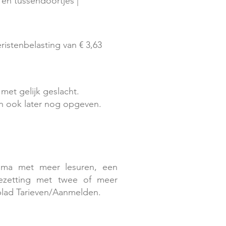
 en tussendoortjes |
istenbelasting van € 3,63
met gelijk geslacht.
ich ook later nog opgeven.
mma met meer lesuren, een
bezetting met twee of meer
blad Tarieven/Aanmelden.