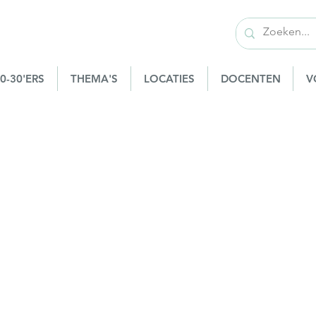
0-30'ERS
THEMA'S
LOCATIES
DOCENTEN
V
Kloosterhotel Samaya
Werkhoven - vlak bij Utrecht